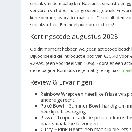
smaak van de maaltijden. Natuurlijk smaakt een
ve
verklaren valt door het ingrediënt gebruik. Er wor
komkommer, avocado, mais etc. De maaltijden van
smaakstoffen. Een heel puur product dus!
Kortingscode augustus 2026
Op dit moment hebben we geen actiecode beschikba
Bijvoorbeeld de introductie box van €35,40 voor 
€29,95 (een voordeel van 10%). Zodra er een act
deze pagina. Kom dus regelmatig terug naar
maal
Review & Ervaringen
Rainbow Wrap
: een heerlijke frisse wrap 
andere gerecht.
Poké Bowl – Summer Bowl
: handig om me
heerlijke toevoeging.
Pizza – Tropical Jack
: de pizzabodem is he
naar smaak toe te voegen.
Curry – Pink Heart
: een maaltijd die iet