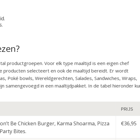
id.
s.
ezen?
al productgroepen. Voor elk type maaltijd is een eigen chef
 producten selecteert en ook de maaltijd bereidt. Er wordt
zas, Poké bowls, Wereldgerechten, Salades, Sandwiches, Wraps,
ijn samengevoegd in een maaltijdpakket. In de tabel hieronder ku
PRIJS
on’t Be Chicken Burger, Karma Shoarma, Pizza
€36,95
Party Bites.