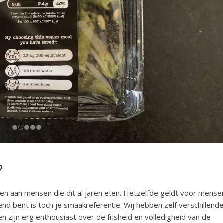
?
llen aan mensen die dit al jaren eten. Hetzelfde geldt voor mense
wend bent is toch je smaakreferentie. Wij hebben zelf verschillend
zijn erg enthousiast over de frisheid en volledigheid van de