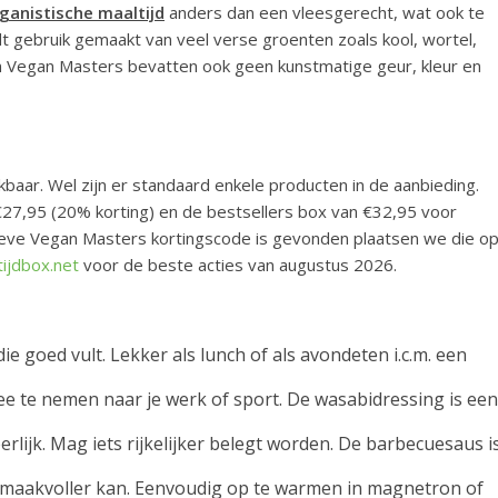
ganistische maaltijd
anders dan een vleesgerecht, wat ook te
dt gebruik gemaakt van veel verse groenten zoals kool, wortel,
 Vegan Masters bevatten ook geen kunstmatige geur, kleur en
ar. Wel zijn er standaard enkele producten in de aanbieding.
€27,95 (20% korting) en de bestsellers box van €32,95 voor
ieve Vegan Masters kortingscode is gevonden plaatsen we die o
tijdbox.net
voor de beste acties van augustus 2026.
die goed vult. Lekker als lunch of als avondeten i.c.m. een
e te nemen naar je werk of sport. De wasabidressing is een
erlijk. Mag iets rijkelijker belegt worden. De barbecuesaus i
s smaakvoller kan. Eenvoudig op te warmen in magnetron of