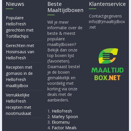
Nieuws
Beste
Klantenservice
Maaltijdboxen
Contactgegevens
Populaire
info(@)maaltijdbox
Wil je meer
HelloFresh
.net
informatie over de
gerechten met
beste & meest
Tortillachips
populaire
maaltijdboxen?
Gerechten met
Bekijk dan onze
Hoisinsaus van
top boxen lijst
HelloFresh
(favorieten).
Daarnaast bestel
Recepten met
je de boxen
gomasio in de
gemakkelijk en
HelloFresh
voordelig met
maaltijdbox
korting via onze
deals met de
Verrukkelijke
aanbieders.
HelloFresh
recepten met
1.
HelloFresh
nootmuskaat
2.
Marley Spoon
3.
Ekomenu
4.
Factor Meals