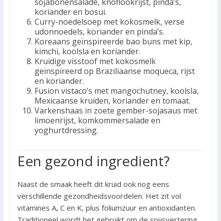
sojabonensalade, knoflookrijst, pinda’s,
koriander en bosui.
Curry-noedelsoep met kokosmelk, verse
udonnoedels, koriander en pinda’s.
Koreaans geïnspireerde bao buns met kip,
kimchi, koolsla en koriander.
Kruidige visstoof met kokosmelk
geïnspireerd op Braziliaanse moqueca, rijst
en koriander.
Fusion vistaco’s met mangochutney, koolsla,
Mexicaanse kruiden, koriander en tomaat.
Varkenshaas in zoete gember-sojasaus met
limoenrijst, komkommersalade en
yoghurtdressing.
Een gezond ingredient?
Naast de smaak heeft dit kruid ook nog eens
verschillende gezondheidsvoordelen. Het zit vol
vitamines A, C en K, plus foliumzuur en antioxidanten.
Traditioneel wordt het gebruikt om de spijsvertering