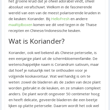
het groene kruid dat je ofwel adorabel vindt, ofwel
absoluut verafschuwt. Welkom in de fascinerende
wereld van een van de meest polariserende kruiden in
de keuken: Koriander. Bij
HelloFresh
en andere
maaltijdboxen
komen we dit veel tegen in de Thaise
recepten en Chinese/Indonesische keuken.
Wat is Koriander?
Koriander, ook wel bekend als Chinese peterselie, is
een eenjarige plant uit de schermbloemenfamilie. De
wetenschappelijke naam is Coriandrum sativum, maar
dat hoef je natuurlijk niet te onthouden voor je
volgende kookavontuur. Wat wel handig is om te
weten: zowel de bladeren als de zaden van deze plant
worden gebruikt in de keuken, en ze smaken compleet
anders. De plant wordt ongeveer 50 centimeter hoog
en heeft delicate, geveerde bladeren die een beetje
lijken op platte peterselie. Daarom wordt het ook wel