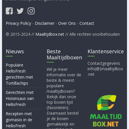
-
-
Privacy Policy
-
Disclaimer
-
Over Ons
-
Contact
© 2015-2024 //
Maaltijdbox.net
// Alle rechten voorbehouden
Nieuws
Beste
Klantenservice
Maaltijdboxen
Contactgegevens
Populaire
info(@)maaltijdbox
Wil je meer
HelloFresh
.net
informatie over de
gerechten met
beste & meest
Tortillachips
populaire
maaltijdboxen?
Gerechten met
Bekijk dan onze
Hoisinsaus van
top boxen lijst
HelloFresh
(favorieten).
Daarnaast bestel
Recepten met
je de boxen
gomasio in de
gemakkelijk en
HelloFresh